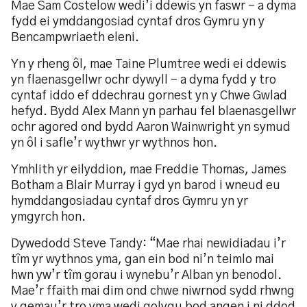
Mae Sam Costelow wedi’i ddewis yn faswr - a dyma
fydd ei ymddangosiad cyntaf dros Gymru yn y
Bencampwriaeth eleni.
Yn y rheng ôl, mae Taine Plumtree wedi ei ddewis
yn flaenasgellwr ochr dywyll – a dyma fydd y tro
cyntaf iddo ef ddechrau gornest yn y Chwe Gwlad
hefyd. Bydd Alex Mann yn parhau fel blaenasgellwr
ochr agored ond bydd Aaron Wainwright yn symud
yn ôl i safle’r wythwr yr wythnos hon.
Ymhlith yr eilyddion, mae Freddie Thomas, James
Botham a Blair Murray i gyd yn barod i wneud eu
hymddangosiadau cyntaf dros Gymru yn yr
ymgyrch hon.
Dywedodd Steve Tandy: “Mae rhai newidiadau i’r
tîm yr wythnos yma, gan ein bod ni’n teimlo mai
hwn yw’r tîm gorau i wynebu’r Alban yn benodol.
Mae’r ffaith mai dim ond chwe niwrnod sydd rhwng