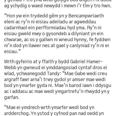
y gemau’r tro yma wedi golygu bod angen i ni ddod
ag ychydig o waed newydd i mewn i’r tîm y tro hwn.
“Hon yw ein trydedd gêm yn y Bencampwriaeth
eleni ac ry’n ni eisiau adeiladu ar agweddau
cadarnhaol ein perfformiadau hyd yma. Ry’n ni
eisiau gweld mwy o gysondeb a dilyniant yn ein
chwarae, ac os y gallwn ni wneud hynny, fe fyddwn
ni’n dod yn llawer nes at gael y canlyniad ry’n ni ei
eisiau.”
Wrth gyfeirio at y ffaith y bydd Gabriel Hamer-
Webb yn gwneud ei ymddangosiad cyntaf dros ei
wlad, ychwanegodd Tandy: “Mae Gabe wedi creu
argraff fawr arna’i trwy gydol yr amser mae wedi
bod yn ymarfer gyda ni. Mae’n barod iawn i ddysgu
ac i addasu ac mae wedi ymgartrefu’n rhwydd yn y
garfan.
“Mae ei ymdrech wrth ymarfer wedi bod yn
ardderchog. Yn ystod y cyfnod pan nad oedd yn