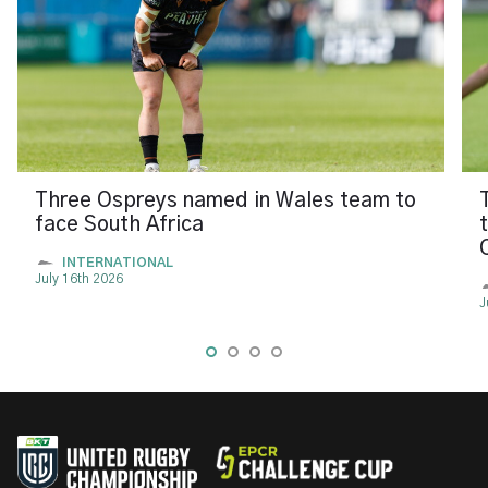
Three Ospreys named in Wales team to
face South Africa
INTERNATIONAL
July 16th 2026
J