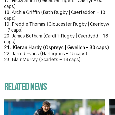
17. Nicky Smith (Leicester Tigers | Caerlŷr – 60
caps)
18. Archie Griffin (Bath Rugby | Caerfaddon – 13
caps)
19. Freddie Thomas (Gloucester Rugby | Caerloyw
– 7 caps)
20. James Botham (Cardiff Rugby | Caerdydd – 18
caps)
21. Kieran Hardy (Ospreys | Gweilch – 30 caps)
22. Jarrod Evans (Harlequins – 15 caps)
23. Blair Murray (Scarlets – 14 caps)
Related News