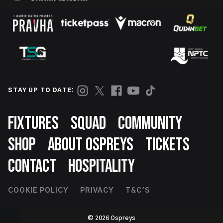
STAY UP TO DATE:
Footer
FIXTURES
SQUAD
COMMUNITY
SHOP
ABOUT OSPREYS
TICKETS
CONTACT
HOSPITALITY
Footer
COOKIE POLICY
PRIVACY
T&C'S
Second
© 2026 Ospreys