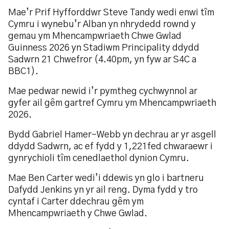
Mae’r Prif Hyfforddwr Steve Tandy wedi enwi tîm
Cymru i wynebu’r Alban yn nhrydedd rownd y
gemau ym Mhencampwriaeth Chwe Gwlad
Guinness 2026 yn Stadiwm Principality ddydd
Sadwrn 21 Chwefror (4.40pm, yn fyw ar S4C a
BBC1).
Mae pedwar newid i’r pymtheg cychwynnol ar
gyfer ail gêm gartref Cymru ym Mhencampwriaeth
2026.
Bydd Gabriel Hamer-Webb yn dechrau ar yr asgell
ddydd Sadwrn, ac ef fydd y 1,221fed chwaraewr i
gynrychioli tîm cenedlaethol dynion Cymru.
Mae Ben Carter wedi’i ddewis yn glo i bartneru
Dafydd Jenkins yn yr ail reng. Dyma fydd y tro
cyntaf i Carter ddechrau gêm ym
Mhencampwriaeth y Chwe Gwlad.