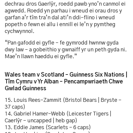
dechrau dros Gaerlŷr, roedd pawb yno’n canmol ei
agwedd. Roedd yn parhau i wneud ei orau dros y
garfan a’r tîm tra’n dal ati’n ddi-flino i wneud
popeth o fewn ei allu i ennill ei le’n y pymtheg
cychwynnol.
“Pan gafodd ei gyfle – fe gymrodd hwnnw gyda
dwy law – a gobeithio y gwnaiff yr un peth gyda ni.
Mae’n llawn haeddu ei gyfle.”
Wales team v Scotland – Guinness Six Nations |
Tîm Cymru v Yr Alban – Pencampwriaeth Chwe
Gwlad Guinness
15. Louis Rees-Zammit (Bristol Bears | Bryste –
37 caps)
14. Gabriel Hamer-Webb (Leicester Tigers |
Caerlŷr – uncapped | heb gap)
13. Eddie James (Scarlets – 6 caps)