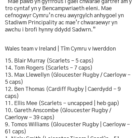
“Mae pawb yn gyffrous i gael chwarae gartref am y
tro cyntaf yn y Bencampwriaeth eleni. Mae
cefnogwyr Cymru’n creu awyrgylch anhygoel yn
Stadiwm Principality ac mae’r chwaraewyr yn
awchu i brofi hynny ddydd Sadwrn.”
Wales team v Ireland | Tîm Cymru v Iwerddon
15. Blair Murray (Scarlets – 5 caps)
14. Tom Rogers (Scarlets – 7 caps)
13. Max Llewellyn (Gloucester Rugby / Caerloyw –
5 caps)
12. Ben Thomas (Cardiff Rugby | Caerdydd – 9
caps)
11. Ellis Mee (Scarlets – uncapped | heb gap)
10. Gareth Anscombe (Gloucester Rugby /
Caerloyw – 39 caps)
9. Tomos Williams (Gloucester Rugby | Caerloyw –
61 caps)