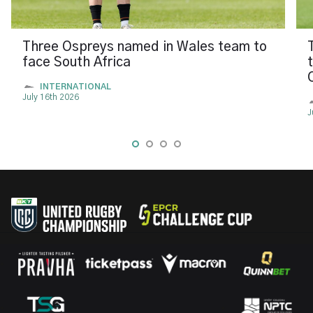
Three Ospreys named in Wales team to
face South Africa
INTERNATIONAL
July 16th 2026
J