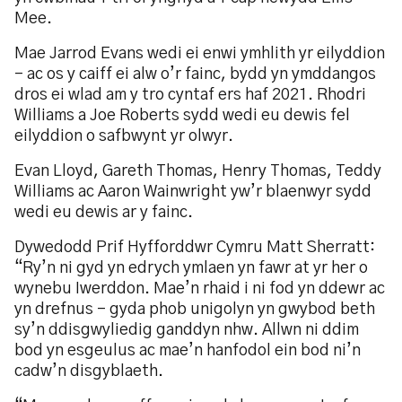
Mee.
Mae Jarrod Evans wedi ei enwi ymhlith yr eilyddion
– ac os y caiff ei alw o’r fainc, bydd yn ymddangos
dros ei wlad am y tro cyntaf ers haf 2021. Rhodri
Williams a Joe Roberts sydd wedi eu dewis fel
eilyddion o safbwynt yr olwyr.
Evan Lloyd, Gareth Thomas, Henry Thomas, Teddy
Williams ac Aaron Wainwright yw’r blaenwyr sydd
wedi eu dewis ar y fainc.
Dywedodd Prif Hyfforddwr Cymru Matt Sherratt:
“Ry’n ni gyd yn edrych ymlaen yn fawr at yr her o
wynebu Iwerddon. Mae’n rhaid i ni fod yn ddewr ac
yn drefnus - gyda phob unigolyn yn gwybod beth
sy’n ddisgwyliedig ganddyn nhw. Allwn ni ddim
bod yn esgeulus ac mae’n hanfodol ein bod ni’n
cadw’n disgyblaeth.