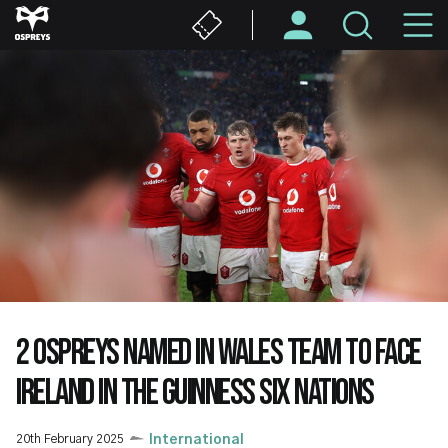
Skip
M
to
main
N
content
2 OSPREYS NAMED IN WALES TEAM TO FACE
IRELAND IN THE GUINNESS SIX NATIONS
20th February 2025
International