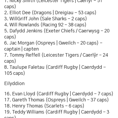
1. Nicky Smith (Leicester Tigers | Caerlŷr – 51
caps)
2. Elliot Dee (Dragons | Dreigiau – 53 caps)
3. WillGriff John (Sale Sharks – 2 caps)
4. Will Rowlands (Racing 92 – 38 caps)
5. Dafydd Jenkins (Exeter Chiefs / Caerwysg – 20
caps)
6. Jac Morgan (Ospreys | Gweilch – 20 caps) –
captain | capten
7. Tommy Reffell (Leicester Tigers / Caerlŷr – 24
caps)
8. Taulupe Faletau (Cardiff Rugby | Caerdydd –
105 caps)
Eilyddion
16. Evan Lloyd (Cardiff Rugby | Caerdydd – 7 caps)
17. Gareth Thomas (Ospreys | Gweilch – 37 caps)
18. Henry Thomas (Scarlets – 6 caps)
19. Teddy Williams (Cardiff Rugby | Caerdydd – 3