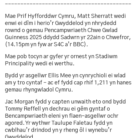
-----------------------------------------
Mae Prif Hyfforddwr Cymru, Matt Sherratt wedi
enwi ei dîm i herio’r Gwyddelod yn nhrydedd
rownd o gemau Pencampwriaeth Chwe Gwlad
Guinness 2025 ddydd Sadwrn yr 22ain o Chwefror,
(14.15pm yn fyw ar S4C a’r BBC).
Mae pob tocyn ar gyfer yr ornest yn Stadiwm
Principality wedi ei werthu.
Bydd yr asgellwr Ellis Mee yn cynrychioli ei wlad
am y tro cyntaf – ac ef fydd cap rhif 1,211 yn hanes
gemau rhyngwladol Cymru.
Jac Morgan fydd y capten unwaith eto ond bydd
Tommy Reffell yn dechrau ei gêm gyntaf o
Bencampwriaeth eleni yn flaen-asgellwr ochr
agored. Yr wythwr Taulupe Faletau fydd yn
cwblhau’r drindod yn y rheng ôl i wynebu’r
Gwyddelod.