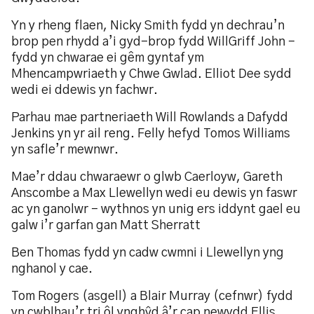
Yn y rheng flaen, Nicky Smith fydd yn dechrau’n
brop pen rhydd a’i gyd-brop fydd WillGriff John -
fydd yn chwarae ei gêm gyntaf ym
Mhencampwriaeth y Chwe Gwlad. Elliot Dee sydd
wedi ei ddewis yn fachwr.
Parhau mae partneriaeth Will Rowlands a Dafydd
Jenkins yn yr ail reng. Felly hefyd Tomos Williams
yn safle’r mewnwr.
Mae’r ddau chwaraewr o glwb Caerloyw, Gareth
Anscombe a Max Llewellyn wedi eu dewis yn faswr
ac yn ganolwr - wythnos yn unig ers iddynt gael eu
galw i’r garfan gan Matt Sherratt
Ben Thomas fydd yn cadw cwmni i Llewellyn yng
nghanol y cae.
Tom Rogers (asgell) a Blair Murray (cefnwr) fydd
yn cwblhau’r tri ôl ynghŷd â’r cap newydd Ellis