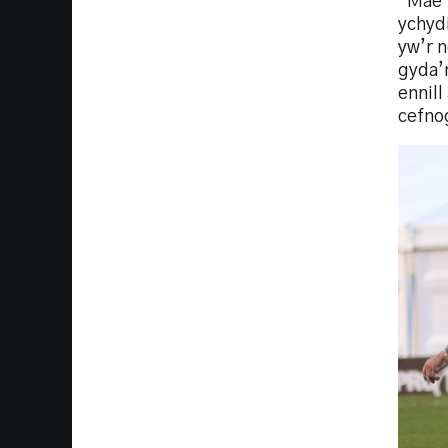
“Mae’
ychyd
yw’r 
gyda’
ennill
cefno