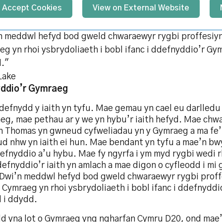
Accept Cookies
View on External Website
n meddwl hefyd bod gweld chwaraewyr rygbi proffesiyn
g yn rhoi ysbrydoliaeth i bobl ifanc i ddefnyddio’r Gy
."
Lake
ddio’r Gymraeg
efnydd y iaith yn tyfu. Mae gemau yn cael eu darlledu 
eg, mae pethau ar y we yn hybu’r iaith hefyd. Mae chwa
h Thomas yn gwneud cyfweliadau yn y Gymraeg a ma fe
d nhw yn iaith ei hun. Mae bendant yn tyfu a mae’n bwy
efnyddio a’u hybu. Mae fy ngyrfa i ym myd rygbi wedi r
defnyddio’r iaith yn amlach a mae digon o cyfleodd i m
 Dwi’n meddwl hefyd bod gweld chwaraewyr rygbi proff
 Cymraeg yn rhoi ysbrydoliaeth i bobl ifanc i ddefnydd
 i ddydd.
d yna lot o Gymraeg yng ngharfan Cymru D20, ond mae