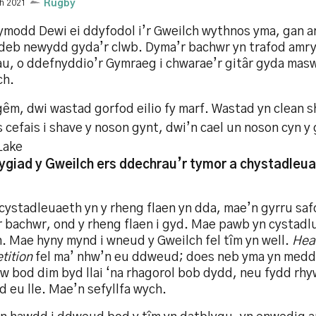
h 2021
Rugby
modd Dewi ei ddyfodol i’r Gweilch wythnos yma, gan 
deb newydd gyda’r clwb. Dyma’r bachwr yn trafod amr
u, o ddefnyddio’r Gymraeg i chwarae’r gitâr gyda masw
ch.
êm, dwi wastad gorfod eilio fy marf. Wastad yn clean 
 cefais i shave y noson gynt, dwi’n cael un noson cyn y
Lake
ygiad y Gweilch ers ddechrau’r tymor a chystadleua
ystadleuaeth yn y rheng flaen yn dda, mae’n gyrru safo
r bachwr, ond y rheng flaen i gyd. Mae pawb yn cystadlu
. Mae hyny mynd i wneud y Gweilch fel tîm yn well.
Hea
tition
fel ma’ nhw’n eu ddweud; does neb yma yn medd
w bod dim byd llai ‘na rhagorol bob dydd, neu fydd rhy
 eu lle. Mae’n sefyllfa wych.