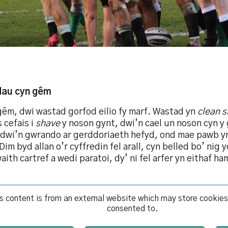
dau cyn gêm
gêm, dwi wastad gorfod eilio fy marf. Wastad yn
clean 
 cefais i
shave
y noson gynt, dwi’n cael un noson cyn y
 dwi’n gwrando ar gerddoriaeth hefyd, ond mae pawb 
Dim byd allan o’r cyffredin fel arall, cyn belled bo’ ni
aith cartref a wedi paratoi, dy’ ni fel arfer yn eithaf h
s content is from an external website which may store
cookies
consented to.