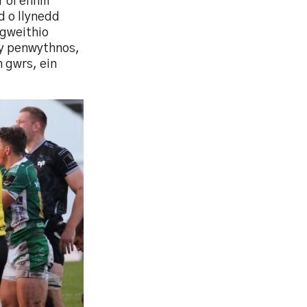
ôl ennill
d o llynedd
ngweithio
 y penwythnos,
h gwrs, ein