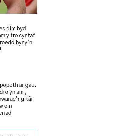
oes dim byd
m y tro cyntaf
 roedd hyny’n
!
 popeth ar gau.
ydro yn aml,
hwarae’r gitâr
w ein
eriad