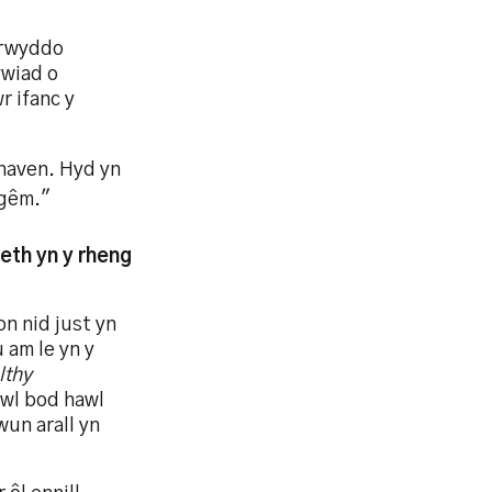
arwyddo
ywiad o
r ifanc y
shaven. Hyd yn
 gêm."
eth yn y rheng
n nid just yn
 am le yn y
lthy
wl bod hawl
wun arall yn