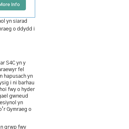
More Info
ol yn siarad
mraeg o ddydd i
ar S4C yn y
raewyr fel
’n hapusach yn
sig i ni barhau
hoi fwy o hyder
i gael gwneud
esiynol yn
io’r Gymraeg o
’n grwp fwy