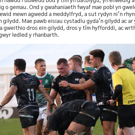
n hawdd i ddweud bod y tîm yn datblygu, yn enwedig ar 
ig o gemau. Ond y gwahaniaeth fwyaf mae pobl yn gwel
newid mewn agwedd a meddylfryd, a sut rydyn ni’n rhy
n gilydd. Mae pawb eisiau cystadlu gyda’n gilydd ac ar
 a gweithio dros ein gilydd, dros y tîm hyfforddi, ac wrt
gwyr ledled y rhanbarth.