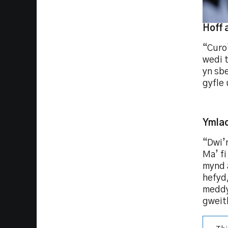
Hoff 
“Curo’
wedi t
yn sbe
gyfle
Ymlac
“Dwi’
Ma’ fi
mynd 
hefyd
meddyl
gweith