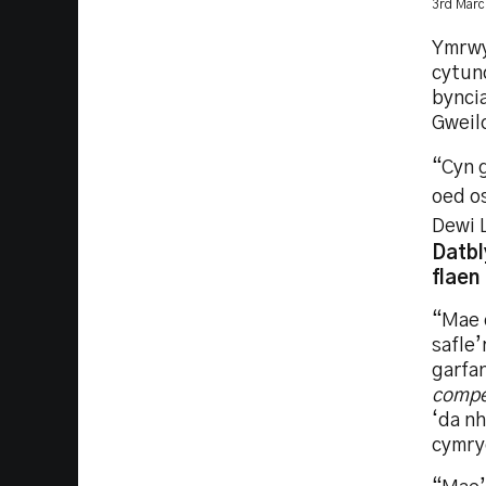
3rd Marc
Ymrwy
cytun
byncia
Gweil
“Cyn g
oed os
Dewi 
Datbl
flaen
“Mae c
safle’
garfan
compe
‘da nh
cymryd