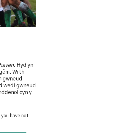
shaven.
Hyd yn
 gêm. Wrth
yn gwneud
g yd wedi gwneud
amddenol cyn y
 you have not