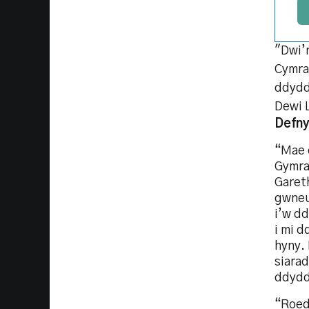
"Dwi’
Cymrae
ddydd
Dewi 
Defny
“Mae d
Gymra
Garet
gwneu
i’w dd
i mi d
hyny.
siarad
ddydd
“Roed