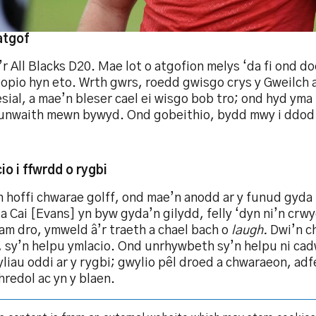
atgof
r All Blacks D20. Mae lot o atgofion melys ‘da fi ond d
opio hyn eto. Wrth gwrs, roedd gwisgo crys y Gweilch a
sial, a mae’n bleser cael ei wisgo bob tro; ond hyd yma
 unwaith mewn bywyd. Ond gobeithio, bydd mwy i ddod
io i ffwrdd o rygbi
n hoffi chwarae golff, ond mae’n anodd ar y funud gyda
 a Cai [Evans] yn byw gyda’n gilydd, felly ‘dyn ni’n crw
am dro, ymweld â’r traeth a chael bach o
laugh.
Dwi’n c
, sy’n helpu ymlacio. Ond unrhywbeth sy’n helpu ni cad
iau oddi ar y rygbi; gwylio pêl droed a chwaraeon, adf
redol ac yn y blaen.