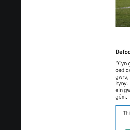
Defo
“Cyn 
oed os
gwrs,
hyny. 
ein gw
gêm.
Thi